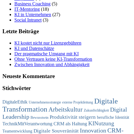
Business Coaching
(5)
IT-Mentoring
(18)
KI in Unternehmen
(27)
Social Intranet
(3)
Letzte Beiträge
KI kostet nicht nur Lizenzgebühren
KI und Datenschätze
Der pragmatische Umgang mit KI
Ohne Vertrauen keine KI-Transformation
Zwischen Innovation und Abhängigkeit
Neueste Kommentare
Stichwörter
Digitale
DigitaleEthik
Unternehmensstrategie
externe Projektleitung
Transformation
Arbeitskultur
Digital
Zukunftsfähigkeit
Leadership
Produktivität steigern
berufliche Identität
Bewusstsein
KINutzung
TechnikMitVerantwortung
CRM als Haltung
CRM-
Innovation
Digitale Souveränität
Teamentwicklung