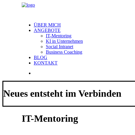
ÜBER MICH
ANGEBOTE
IT-Mentoring
KI in Unternehmen
Social Intranet
Business Coaching
BLOG
KONTAKT
Neues entsteht im Verbinden
IT-Mentoring