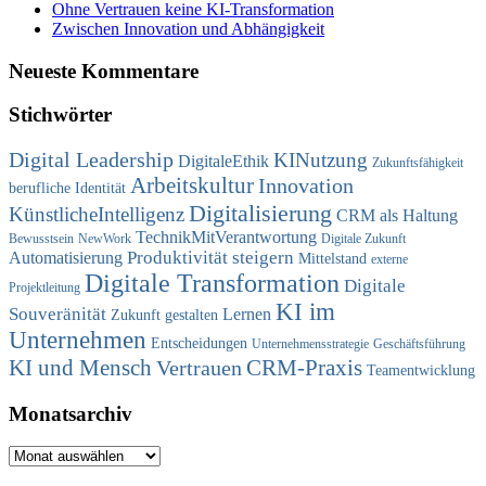
Ohne Vertrauen keine KI-Transformation
Zwischen Innovation und Abhängigkeit
Neueste Kommentare
Stichwörter
Digital Leadership
KINutzung
DigitaleEthik
Zukunftsfähigkeit
Arbeitskultur
Innovation
berufliche Identität
Digitalisierung
KünstlicheIntelligenz
CRM als Haltung
TechnikMitVerantwortung
Bewusstsein
NewWork
Digitale Zukunft
Produktivität steigern
Automatisierung
Mittelstand
externe
Digitale Transformation
Digitale
Projektleitung
KI im
Souveränität
Lernen
Zukunft gestalten
Unternehmen
Entscheidungen
Unternehmensstrategie
Geschäftsführung
KI und Mensch
CRM-Praxis
Vertrauen
Teamentwicklung
Monatsarchiv
Monatsarchiv