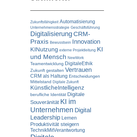
Automatisierung
Zukunftsfähigkeit
Unternehmensstrategie
Geschäftsführung
Digitalisierung
CRM-
Praxis
Innovation
Bewusstsein
KI
KINutzung
externe Projektleitung
und Mensch
NewWork
DigitaleEthik
Teamentwicklung
Vertrauen
Zukunft gestalten
CRM als Haltung
Entscheidungen
Mittelstand
Digitale Zukunft
KünstlicheIntelligenz
Digitale
berufliche Identität
KI im
Souveränität
Unternehmen
Digital
Leadership
Lernen
Produktivität steigern
TechnikMitVerantwortung