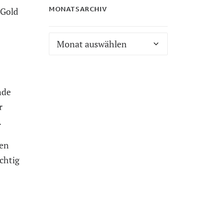
MONATSARCHIV
 Gold
Monatsarchiv
nde
r
.
nen
chtig