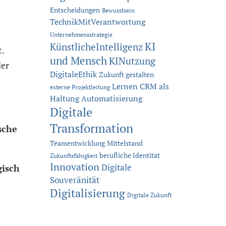
Entscheidungen
Bewusstsein
TechnikMitVerantwortung
Unternehmensstrategie
KI
KünstlicheIntelligenz
.
und Mensch
KINutzung
der
DigitaleEthik
Zukunft gestalten
Lernen
CRM als
externe Projektleitung
Haltung
Automatisierung
Digitale
Transformation
sche
Teamentwicklung
Mittelstand
berufliche Identität
Zukunftsfähigkeit
Innovation
Digitale
gisch
Souveränität
Digitalisierung
Digitale Zukunft