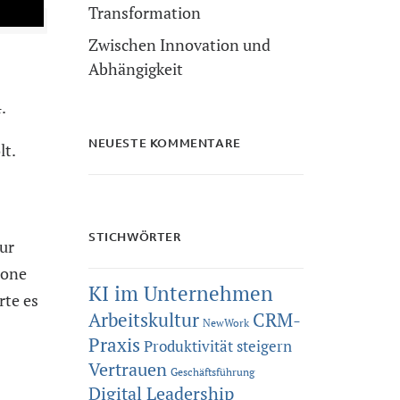
Transformation
Zwischen Innovation und
Abhängigkeit
.
NEUESTE KOMMENTARE
lt.
STICHWÖRTER
zur
hone
KI im Unternehmen
rte es
Arbeitskultur
CRM-
NewWork
Praxis
Produktivität steigern
Vertrauen
Geschäftsführung
Digital Leadership